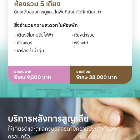
ห้องรวม 5 เตียง
อีกระดับของการดูแล...ในพื้นที่ส่วนตัวที่เหนือกว่า
สิ่งอำนวยความสะดวกในห้องพัก
• เตียงรีโมทปรับไฟฟ้า	 

• ห้องน้ำรวม	 

• ห้องแอร์	  

• ฟรี wifi
• เครื่องทำน้ำอุ่น
รายสัปดาห์
รายเดือน
พิเศษ 9,500 บาท
พิเศษ 38,000 บาท
บริการหลังการสูญเสีย
ให้เกียรติและดูแลครบวงจรตามความประสงค์ของ
ครอบครัว