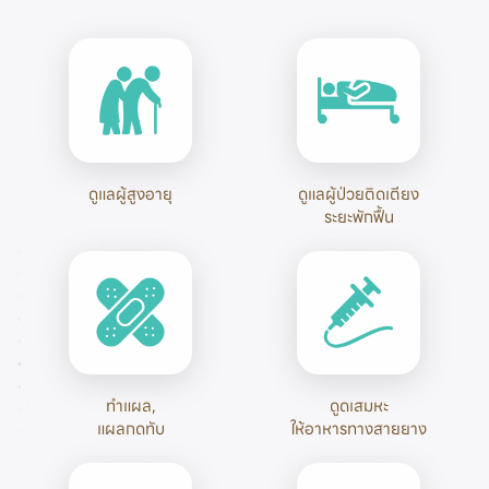
ดูแลผู้สูงอายุ
ดูแลผู้ป่วยติดเตียง

ระยะพักฟื้น
ทำแผล,

ดูดเสมหะ

แผลกดทับ
ให้อาหารทางสายยาง