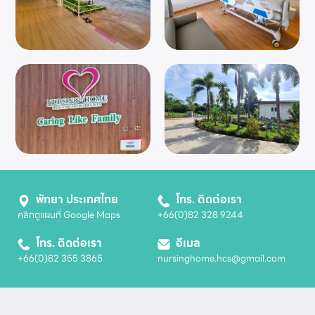
พัทยา ประเทศไทย
โทร. ติดต่อเรา
คลิกดูแผนที่ Google Maps
+66(0)82 328 9244
โทร. ติดต่อเรา
อีเมล
+66(0)82 355 3865
nursinghome.hcs@gmail.com